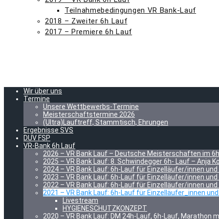
Teilnahmebedingungen VR Bank-Lauf
2018 – Zweiter 6h Lauf
2017 – Premiere 6h Lauf
LAUFSPORTGRUPPE
IMPRESSUM
DATENSCHUTZ
HAUPTVEREIN
Wir über uns
Termine
Unsere Wettbewerbs-Termine
Meisterschaftstermine 2026
(Ultra)Lauftreff, Stammtisch, Ehrungen
Ergebnisse SVS
DUV FSP
VR-Bank 6h Lauf
2026 – VR Bank Lauf – Deutsche Meisterschaften im 6h
2025 – VR Bank Lauf: 8. Schwindegger 6h- Lauf – Anja K
2024 – VR Bank Lauf: 6h-Lauf für Einzelläufer/innen und
2023 – VR Bank Lauf: 6h-Lauf für Einzelläufer/innen und
2022 – VR Bank Lauf: 6h-Lauf für Einzelläufer/innen und
2021 – VR Bank Lauf: 6h-Lauf für Einzelläufer_innen und
Livestream
HYGIENESCHUTZKONZEPT
2020 – VR Bank Lauf: DM 24h-Lauf, 6h-Lauf, Marathon mi