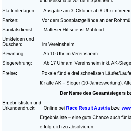
und
Messmatte vor dem Sportheim.
Startunterlagen: Ausgabe am 3. Oktober ab 8 Uhr im Verei
Parken: Vor dem Sportplatzgelände an der Rohrmü
Sanitätsdienst: Malteser Hilfsdienst Mühldorf
Umkleiden und
Duschen: Im Vereinsheim
Bewirtung: Ab 10 Uhr im Vereinsheim
Siegerehrung: Ab 17 Uhr am Vereinsheim inkl. AK-Siege
Preise: Pokale für die drei schnellsten Läufer/Läuferinn
für alle
AK – Sieger (10-Jahreswertung). Alle
Der Name des Gesamtsiegers bz
Ergebnislisten und
Urkundendruck: Online bei
Race Result Austria
bzw.
www
Ergebnisliste
– eine gute Chance auch für 
erfolgreich
zu absolvieren.