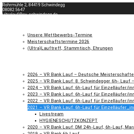
Zum
Rohrmühle 2, 84419 Schwindegg
Inhalt
08082 5647
springen
ultralauf@sv-schwindegg.de
DUV Förderstützpunkt
WIR ÜBER UNS
TERMINE
Unsere Wettbewerbs-Termine
Meisterschaftstermine 2026
(Ultra)Lauftreff, Stammtisch, Ehrungen
ERGEBNISSE SVS
DUV FSP
VR-BANK 6H LAUF
2026 – VR Bank Lauf – Deutsche Meisterschafte
2025 – VR Bank Lauf: 8. Schwindegger 6h- Lauf 
2024 – VR Bank Lauf: 6h-Lauf für Einzelläufer/in
2023 – VR Bank Lauf: 6h-Lauf für Einzelläufer/in
2022 – VR Bank Lauf: 6h-Lauf für Einzelläufer/in
2021 – VR Bank Lauf: 6h-Lauf für Einzelläufer_i
Livestream
HYGIENESCHUTZKONZEPT
2020 – VR Bank Lauf: DM 24h-Lauf, 6h-Lauf, Mar
2019 – VR Bank 6h Lauf