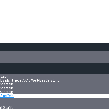
 Lauf
obs plant neue AK45 Welt-Bestleistung!
 Staffeln
 Staffeln
 Staffeln
 Staffeln
t Staffel