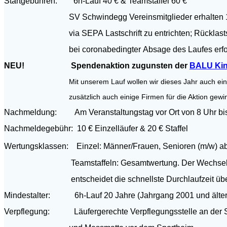
Startgebühren: 6h-Lauf 40 € & Teamstaffel 60 €
SV Schwindegg Vereinsmitglieder erhalten 10 € Ermäßigu
via
SEPA
Lastschrift zu entrichten; Rückla
bei coronabedingter
Absage des
Laufes erfo
NEU! Spendenaktion zugunsten der
BALU Kin
Mit unserem Lauf wollen wir dieses Jahr auch eine Spende
zusätzlich auch einige
Firmen
für die Aktion gew
Nachmeldung: Am Veranstaltungstag vor Ort von 8 Uhr bis 9 U
Nachmeldegebühr: 10 € Einzelläufer & 20 € Staffel
Wertungsklassen: Einzel: Männer/Frauen, Senioren (m/w) a
Teamstaffeln: Gesamtwertung. Der Wechsel erfolgt be
entscheidet die
schnellste Durchlaufzeit üb
Mindestalter: 6h-Lauf 20 Jahre (Jahrgang 2001 und älter), 
Verpflegung: Läufergerechte Verpflegungsstelle an der Str