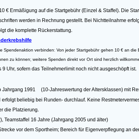
ng auf die Startgebühr (Einzel & Staffel). Die Startgeb
stschriften werden in Rechnung gestellt. Bei Nichtteilnahme erfolg
lgt die komplette Rückerstattung.
derkrebshilfe
naktion verbinden: Von jeder Startgebühr gehen 10 € an die
innen zu können; weitere Spenden direkt vor Ort sind herzlich willkom
hr, sofern das Teilnehmerlimit noch nicht ausgeschöpft ist.
b Jahrgang 1991 (10-Jahreswertung der Altersklassen) mit R
liebig bei Runden- durchlauf. Keine Restmetervermessu
er die Platzierung.
Teamstaffel 16 Jahre (Jahrgang 2005 und älter)
ecke vor dem Sportheim; Bereich für Eigenverpflegung an de