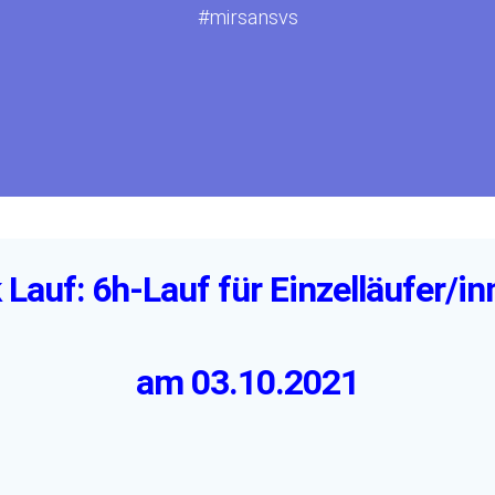
#mirsansvs
Lauf: 6h-Lauf für Einzelläufer/in
am 03.10.2021