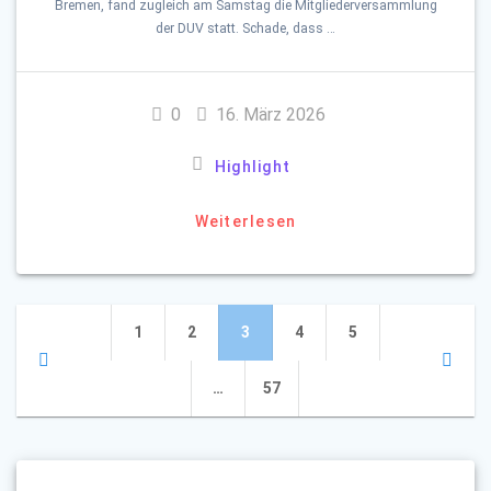
Bremen, fand zugleich am Samstag die Mitgliederversammlung
der DUV statt. Schade, dass …
0
16. März 2026
Highlight
Weiterlesen
Beitragsnavigation
Seite
Seite
Seite
Seite
Seite
1
2
3
4
5
Seite
…
57